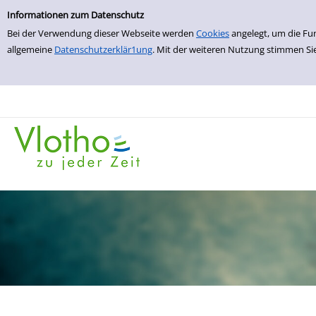
Einfache Suche
zur Navigation springen
zum Inhalt springen
Zur Detailanzeige springen
Informationen zum Datenschutz
Bei der Verwendung dieser Webseite werden
Cookies
angelegt, um die Fu
allgemeine
Datenschutzerklär1ung
. Mit der weiteren Nutzung stimmen Si