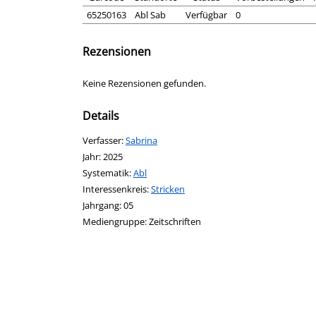
65250163
Abl Sab
Verfügbar
0
Rezensionen
Keine Rezensionen gefunden.
Details
Verfasser:
Suche nach diesem Verfasser
Sabrina
Jahr:
2025
opens in new tab
Diesen Link in neuem Tab öffnen
Systematik:
Suche nach dieser Systematik
Abl
Interessenkreis:
Suche nach diesem Interessenskreis
Stricken
Jahrgang:
05
Suche nach dieser Beteiligten Person
Mediengruppe:
Zeitschriften