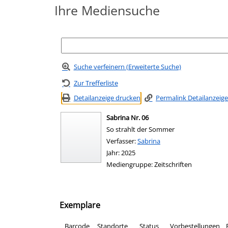
Ihre Mediensuche
Suche verfeinern (Erweiterte Suche)
Zur Trefferliste
Detailanzeige drucken
Permalink Detailanzeige
Sabrina Nr. 06
So strahlt der Sommer
Verfasser:
Suche nach diesem Verfasser
Sabrina
Jahr:
2025
Mediengruppe:
Zeitschriften
Exemplare
Barcode
Standorte
Status
Vorbestellungen