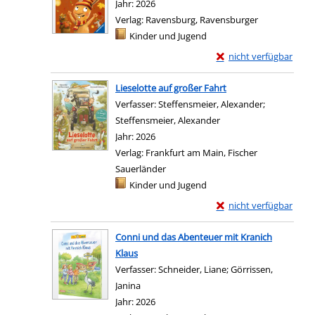
Jahr:
2026
Verlag:
Ravensburg, Ravensburger
Mediengruppe:
Kinder und Jugend
Exemplar-Details von 
nicht verfügbar
Lieselotte auf großer Fahrt
Verfasser:
Steffensmeier, Alexander
;
Steffensmeier, Alexander
Suche nach diesem Ver
Jahr:
2026
Verlag:
Frankfurt am Main, Fischer
Sauerländer
Mediengruppe:
Kinder und Jugend
Exemplar-Details von L
nicht verfügbar
Conni und das Abenteuer mit Kranich
Klaus
Verfasser:
Schneider, Liane
;
Görrissen,
Janina
Suche nach diesem Verfasser
Jahr:
2026