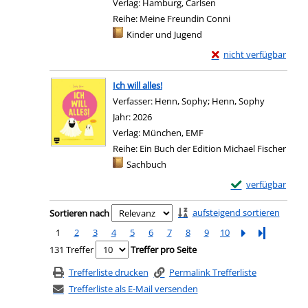
Verlag:
Hamburg, Carlsen
Reihe:
Meine Freundin Conni
Mediengruppe:
Kinder und Jugend
Exemplar-Details von 
nicht verfügbar
Ich will alles!
Verfasser:
Henn, Sophy
;
Henn, Sophy
Suche nac
Jahr:
2026
Verlag:
München, EMF
Reihe:
Ein Buch der Edition Michael Fischer
Mediengruppe:
Sachbuch
Exemplar-Details v
verfügbar
Zu den Suchfiltern springen
aufsteigend sortieren
Sortieren nach
1
2
3
4
5
6
7
8
9
10
Letzte Seite
131 Treffer
Treffer pro Seite
Trefferliste drucken
Permalink Trefferliste
Trefferliste als E-Mail versenden