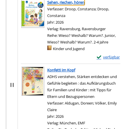
Sehen, riechen, hören
Verfasser:
Droop, Constanza
;
Droop,
Constanza
Suche nach diesem Verfasser
Jahr:
2026
Verlag:
Ravensburg, Ravensburger
Reihe:
Wieso? Weshalb? Warum?. Junior,
Wieso? Weshalb? Warum?. 2-4 Jahre
Mediengruppe:
Kinder und Jugend
Exemplar-Details 
verfügbar
Konfetti im Kopf
ADHS verstehen, Stärken entdecken und
Gefühle begleiten : das Aufklärungsbuch
für Familien und Kinder : mit Tipps für
Eltern und Bezugspersonen
Verfasser:
Aldugan, Doreen
;
Völker, Emily
Claire
Suche nach diesem Verfasser
Jahr:
2026
Verlag:
München, EMF