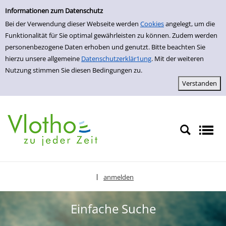
Einfache Suche
zur Navigation springen
zum Inhalt springen
Zu den Suchfiltern springen
Zur Trefferliste springen
Informationen zum Datenschutz
Bei der Verwendung dieser Webseite werden
Cookies
angelegt, um die
Funktionalität für Sie optimal gewährleisten zu können. Zudem werden
personenbezogene Daten erhoben und genutzt. Bitte beachten Sie
hierzu unsere allgemeine
Datenschutzerklär1ung
. Mit der weiteren
Nutzung stimmen Sie diesen Bedingungen zu.
anmelden
|
Sprache auswählen
Einfache Suche