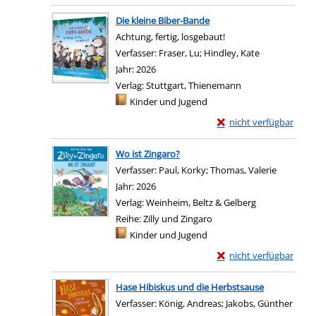
Die kleine Biber-Bande
Achtung, fertig, losgebaut!
Verfasser:
Fraser, Lu
;
Hindley, Kate
Suche nach d
Jahr:
2026
Verlag:
Stuttgart, Thienemann
Mediengruppe:
Kinder und Jugend
Exemplar-Details von 
nicht verfügbar
Wo ist Zingaro?
Verfasser:
Paul, Korky
;
Thomas, Valerie
Suche na
Jahr:
2026
Verlag:
Weinheim, Beltz & Gelberg
Reihe:
Zilly und Zingaro
Mediengruppe:
Kinder und Jugend
Exemplar-Details von 
nicht verfügbar
Hase Hibiskus und die Herbstsause
Verfasser:
König, Andreas
;
Jakobs, Günther
Suche