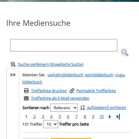
Ihre Mediensuche
Suche verfeinern (Erweiterte Suche)
Meinten Sie:
verkehrsbilderbuch
wortbilderbuch
yoga-
bilderbuch
Trefferliste drucken
Permalink Trefferliste
Trefferliste als E-Mail versenden
aufsteigend sortieren
Sortieren nach
1
2
3
4
5
6
7
8
9
10
Letzte Seite
131 Treffer
Treffer pro Seite
Suchergebnis
Zu den Suchfiltern springen