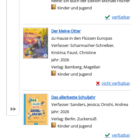
Reihe:
Ein Buch der Edition Michael Fischer
Mediengruppe:
Kinder und Jugend
Exemplar-Details 
verfügbar
Der kleine Otter
zu Hause in den Flüssen Europas
Verfasser:
Scharmacher-Schreiber,
Kristina
;
Faust, Christine
Suche nach diesem Verf
Jahr:
2026
Verlag:
Bamberg, Magellan
Mediengruppe:
Kinder und Jugend
Exemplar-Details von D
nicht verfügbar
Das allerbeste Schuljahr
Verfasser:
Sanders, Jessica
;
Onishi, Andrea
Suche
Jahr:
2026
Verlag:
Berlin, Zuckersüß
Mediengruppe:
Kinder und Jugend
Exemplar-Details 
verfügbar