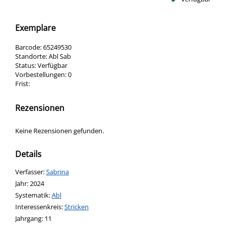
Exemplare
Barcode:
65249530
Standorte:
Abl Sab
Status:
Verfügbar
Vorbestellungen:
0
Frist:
Rezensionen
Keine Rezensionen gefunden.
Details
Verfasser:
Suche nach diesem Verfasser
Sabrina
Jahr:
2024
opens in new tab
Diesen Link in neuem Tab öffnen
Systematik:
Suche nach dieser Systematik
Abl
Interessenkreis:
Suche nach diesem Interessenskreis
Stricken
Jahrgang:
11