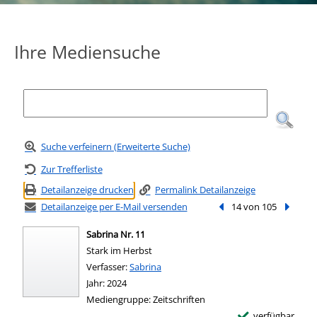
Ihre Mediensuche
Suche verfeinern (Erweiterte Suche)
Zur Trefferliste
Detailanzeige drucken
Permalink Detailanzeige
Detailanzeige per E-Mail versenden
Vorheriger Treffer
14 von 105
Nächste
Sabrina Nr. 11
Stark im Herbst
Verfasser:
Suche nach diesem Verfasser
Sabrina
Jahr:
2024
Mediengruppe:
Zeitschriften
verfügbar